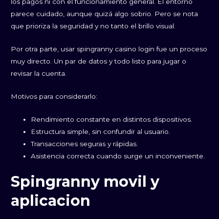
los pagos ni con el funcionamiento general. El entorno
parece cuidado, aunque quizá algo sobrio. Pero se nota
que prioriza la seguridad y no tanto el brillo visual.
Por otra parte, usar spingranny casino login fue un proceso
muy directo. Un par de datos y todo listo para jugar o
revisar la cuenta.
Motivos para considerarlo:
Rendimiento constante en distintos dispositivos.
Estructura simple, sin confundir al usuario.
Transacciones seguras y rápidas.
Asistencia correcta cuando surge un inconveniente.
Spingranny movil y
aplicacion