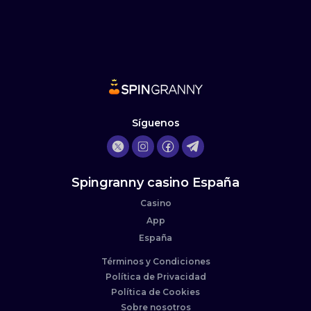
Síguenos
Spingranny casino España
Casino
App
España
Términos y Condiciones
Política de Privacidad
Política de Cookies
Sobre nosotros