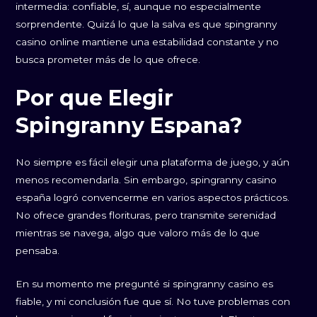
intermedia: confiable, sí, aunque no especialmente
sorprendente. Quizá lo que la salva es que spingranny
casino online mantiene una estabilidad constante y no
busca prometer más de lo que ofrece.
Por que Elegir
Spingranny Espana?
No siempre es fácil elegir una plataforma de juego, y aún
menos recomendarla. Sin embargo, spingranny casino
españa logró convencerme en varios aspectos prácticos.
No ofrece grandes florituras, pero transmite serenidad
mientras se navega, algo que valoro más de lo que
pensaba.
En su momento me pregunté si spingranny casino es
fiable, y mi conclusión fue que sí. No tuve problemas con