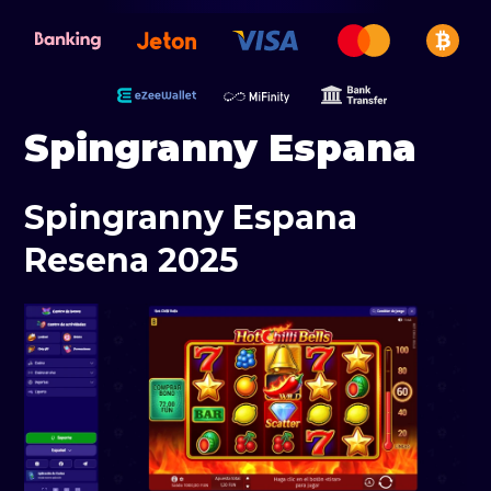
Spingranny Espana
Spingranny Espana
Resena 2025