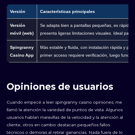
Versión
Características principales
Versión
Se adapta bien a pantallas pequeñas, es rápida
móvil (web)
presenta ligeras limitaciones visuales. Ideal para 
Spingranny
Más estable y fluida, con instalación rápida y po
Casino App
primer acceso requiere verificación, luego funcion
Opiniones de usuarios
Cuando empecé a leer spingranny casino opiniones, me
llamó la atención la variedad de puntos de vista. Algunos
usuarios hablan maravillas de la velocidad y la atención al
cliente, otros en cambio destacan pequeños fallos
técnicos o demoras al retirar ganancias. Nada fuera de lo