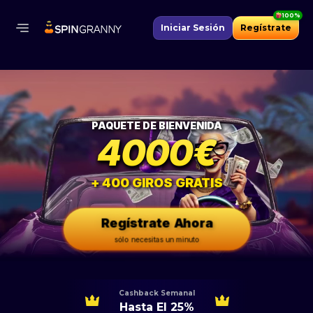
Ir
100%
al
Iniciar Sesión
Regístrate
MAIN
contenido
MENU
PAQUETE DE BIENVENIDA
4000€
+ 400 GIROS GRATIS
Regístrate Ahora
sólo necesitas un minuto
Cashback Semanal
Hasta El 25%