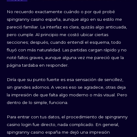
No recuerdo exactamente cuándo o por qué probé
spingranny casino españa, aunque algo en su estilo me
pareció familiar. La interfaz es clara, quizás algo anticuada,
pero cumple. Al principio me costó ubicar ciertas
secciones; después, cuando entendí el esquema, todo
fluyó con más naturalidad. Las partidas cargan rápido y no
noté fallos graves, aunque alguna vez me pareció que la
página tardaba en responder.
Diría que su punto fuerte es esa sensación de sencillez,
sin grandes adornos. A veces eso se agradece, otras deja
la impresión de que falta algo moderno o más visual. Pero
dentro de lo simple, funciona.
Para entrar con tus datos, el procedimiento de spingranny
casino login fue directo, nada complicado. En general,
spingranny casino españa me dejó una impresión